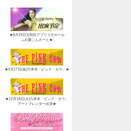
★8月25日大田区アプリコ大ホール
ふれ愛こんさーと★
★5月17日(金)六本木「ピンク・カウ」★
★12月18日(火)六本木「ピンク・カウ」
アートブレンダー出演★