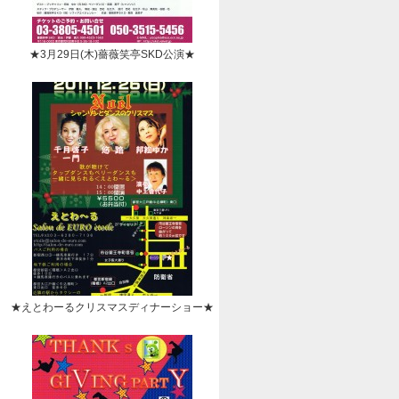
★3月29日(木)薔薇笑亭SKD公演★
★えとわーるクリスマスディナーショー★