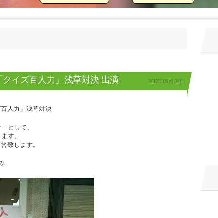
NHK「クイズ百人力」浅草対決 出演
2013年
09月
24日
クイズ百人力」浅草対決
サーとして、
します。
回答致します。
み