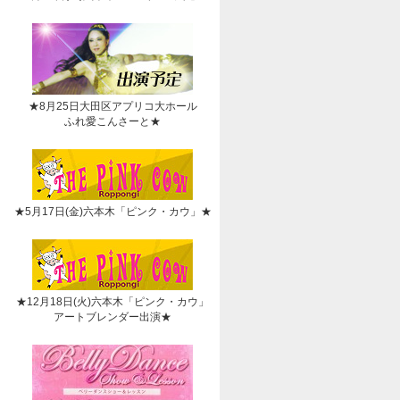
★8月25日大田区アプリコ大ホール
ふれ愛こんさーと★
★5月17日(金)六本木「ピンク・カウ」★
★12月18日(火)六本木「ピンク・カウ」
アートブレンダー出演★