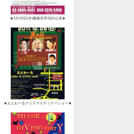
★3月29日(木)薔薇笑亭SKD公演★
★えとわーるクリスマスディナーショー★