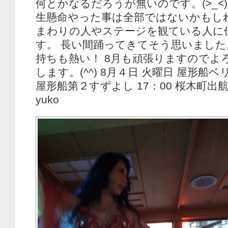
何とかなるだろうが無いのです。(>_<
生懸命やった事は全部ではないかもし
まわりの人やステージを観ている人に
す。 長い間踊ってきてそう思いました
持ちも熱い！ 8月も頑張りますのでよ
します。(^^) 8月４日 火曜日 屋形船
屋形船第２すずよし 17：00 桜木町出航
yuko