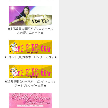
★8月25日大田区アプリコ大ホール
ふれ愛こんさーと★
★5月17日(金)六本木「ピンク・カウ」★
★12月18日(火)六本木「ピンク・カウ」
アートブレンダー出演★