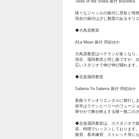
TeIes of the Shara 振付 Bozenka
様々なジャンルの振付に意欲と情
現在の振付は少し難度のあるオリ
◆大鳥居教室
ALa Mean 振付 邦絵ゆか
大鳥居教室はベテランが多くなり
現在、蒲田教室と同じ曲ですが、
広いスタジオで伸び伸び踊れます
◆京急蒲田教室
Salama Ya Salama 振付 邦絵ゆか
新曲ラテンオリエンタルに移行し
前半はラテンとベリーのフュージ
華やかで舞台映えする唯一無二の
◆京急蒲田教室は、小スタジオで
容、時間でレッスンしております
復習、基本練習、ストレッチ等に