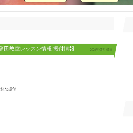
急蒲田教室レッスン情報 振付情報
2026年
05月
07日
軽快な振付