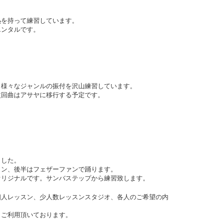
熱を持って練習しています。
エンタルです。
、様々なジャンルの振付を沢山練習しています。
次回曲はアサヤに移行する予定です。
。
ました。
ョン、後半はフェザーファンで踊ります。
オリジナルです。サンバステップから練習致します。
個人レッスン、少人数レッスンスタジオ、各人のご希望の内
。
もご利用頂いております。