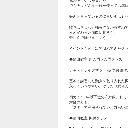
私の優しい心を弄んだ
でも今はどんな手段を使っても無
好きと言っているのに言い訳はも
歌詞はちょっと揺らぎながらすね
っと変わった面白い動きも。
楽しんで踊りましょう。
イベントも色々出て慣れてきたク
◆蒲田教室 超入門〜入門クラス
ジャストライクザット 振付 邦絵ゆ
基本で練習した動きを取り入れた
入っていきやすい、ゆったり踊り
初めて〜1年以下位の方対象、じっ
舞台の方も。
ビジターで利用されている方もい
◆蒲田教室 振付クラス