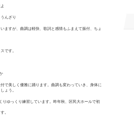
駄よ
ううんざり
ていますが、曲調は軽快、歌詞と感情もふまえて振付、ちょ
ラスです。
か
振付で美しく優雅に踊ります。曲調も変わっていき、身体に
ましょう。
くりゆっくり練習しています。昨年秋、区民大ホールで初
ます。