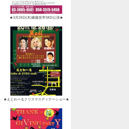
★3月29日(木)薔薇笑亭SKD公演★
★えとわーるクリスマスディナーショー★