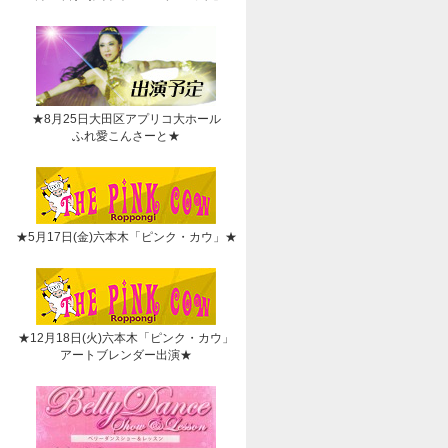
★8月25日大田区アプリコ大ホール
ふれ愛こんさーと★
★5月17日(金)六本木「ピンク・カウ」★
★12月18日(火)六本木「ピンク・カウ」
アートブレンダー出演★