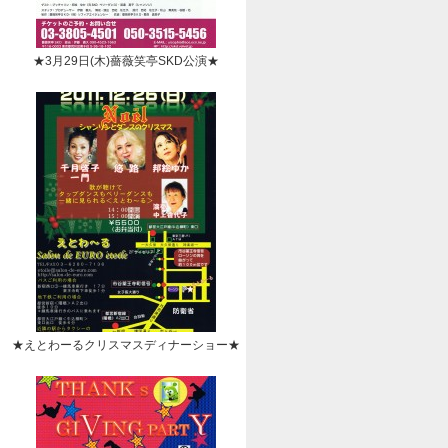
★3月29日(木)薔薇笑亭SKD公演★
★えとわーるクリスマスディナーショー★