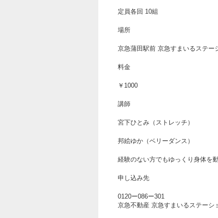
定員各回 10組
場所
京急蒲田駅前 京急すまいるステー
料金
￥1000
講師
宮下ひとみ（ストレッチ）
邦絵ゆか（ベリーダンス）
経験のない方でもゆっくり身体を
申し込み先
0120ー086ー301
京急不動産 京急すまいるステーシ