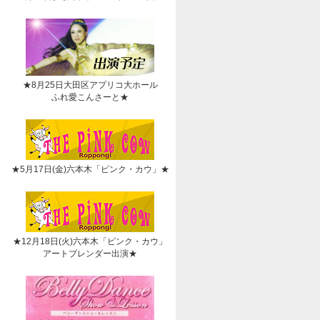
★8月25日大田区アプリコ大ホール
ふれ愛こんさーと★
★5月17日(金)六本木「ピンク・カウ」★
★12月18日(火)六本木「ピンク・カウ」
アートブレンダー出演★