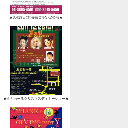
★3月29日(木)薔薇笑亭SKD公演★
★えとわーるクリスマスディナーショー★