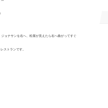
）
、ジョナサンを右へ、松屋が見えたら右へ曲がってすぐ
るレストランです。
く