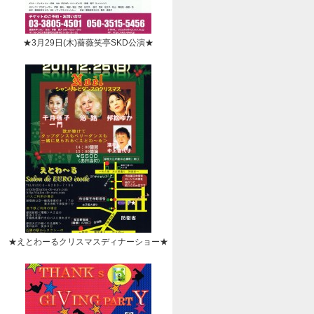
★3月29日(木)薔薇笑亭SKD公演★
★えとわーるクリスマスディナーショー★