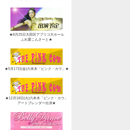
★8月25日大田区アプリコ大ホール
ふれ愛こんさーと★
★5月17日(金)六本木「ピンク・カウ」★
★12月18日(火)六本木「ピンク・カウ」
アートブレンダー出演★