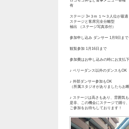
ロコモコ丼など食事メニュー各種
有
ステージ 3×３m １〜３人位が最適
ステージと客席完全分離型
袖出 （ステージ写真添付）
参加申し込み ダンサー 1月9日まで
観覧参加 1月16日まで
参加費はお申し込みの時にお支払
♪ ベリーダンス以外のダンスもOK
♪ 外部ダンサー参加もOK
（所属スタジオがありましたらお
♪ ステージは高さもあり、雰囲気
是非、この機会にステージで踊り
ご参加をお待ちしております！