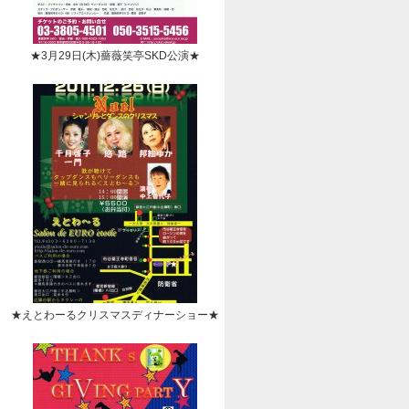
★3月29日(木)薔薇笑亭SKD公演★
★えとわーるクリスマスディナーショー★