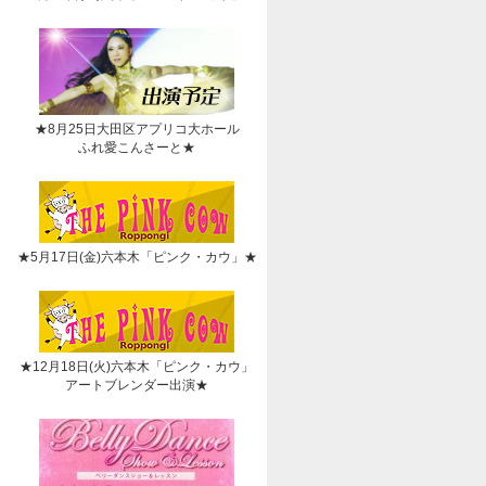
★8月25日大田区アプリコ大ホール
ふれ愛こんさーと★
★5月17日(金)六本木「ピンク・カウ」★
★12月18日(火)六本木「ピンク・カウ」
アートブレンダー出演★