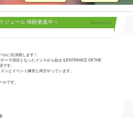
ケジュール 体験募集中！
2024年
08月
02日
ィバルに出演致します！
ーマ演目となったイシスから始まるENTRANCE OFTHE
出演です。
ッスンとイベント練習と両方やっています。
ールです。
場