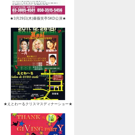
★3月29日(木)薔薇笑亭SKD公演★
★えとわーるクリスマスディナーショー★