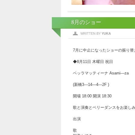
8月のショー
WRITTEN BY
YUKA
7月に中止になったショーの振り替
◆8月11日 木曜日 祝日
ベッラマッティーナ Asami―za
(新橋3―14―4―2F )
開場 18:00 開演 18:30
歌と演奏とベリーダンスをお楽し
出演
歌