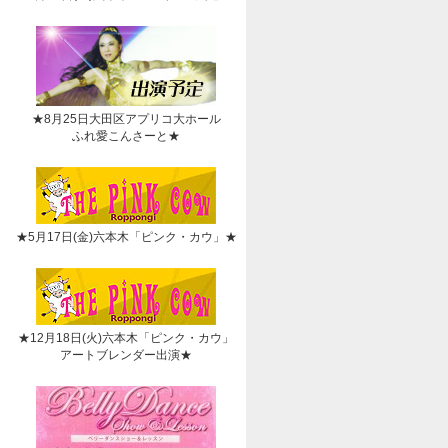
★8月25日大田区アプリコ大ホール
ふれ愛こんさーと★
★5月17日(金)六本木「ピンク・カウ」★
★12月18日(火)六本木「ピンク・カウ」
アートブレンダー出演★