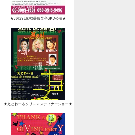
★3月29日(木)薔薇笑亭SKD公演★
★えとわーるクリスマスディナーショー★