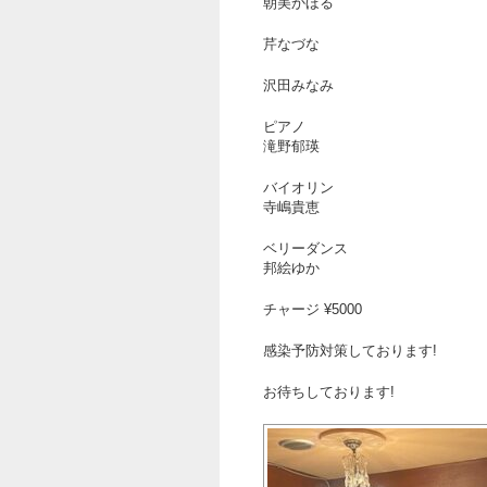
朝美かほる
芹なづな
沢田みなみ
ピアノ
滝野郁瑛
バイオリン
寺嶋貴恵
ベリーダンス
邦絵ゆか
チャージ ¥5000
感染予防対策しております!
お待ちしております!