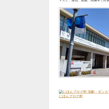
マスク、換気、除菌、間隔等で対
にほんブログ村