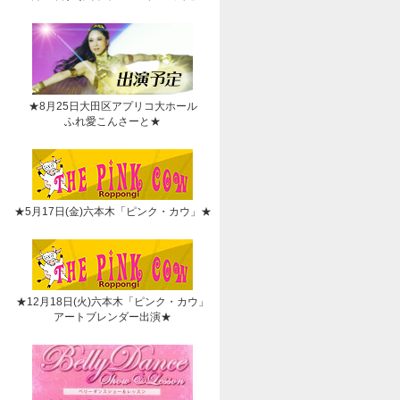
★8月25日大田区アプリコ大ホール
ふれ愛こんさーと★
★5月17日(金)六本木「ピンク・カウ」★
★12月18日(火)六本木「ピンク・カウ」
アートブレンダー出演★