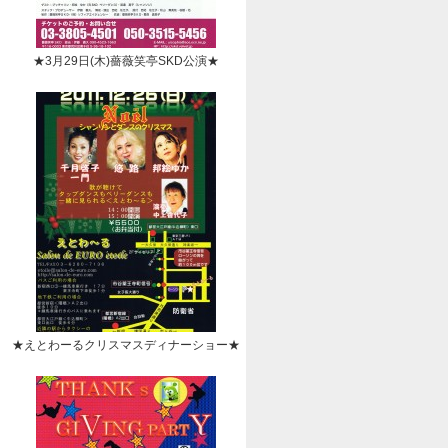
★3月29日(木)薔薇笑亭SKD公演★
★えとわーるクリスマスディナーショー★