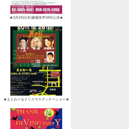
★3月29日(木)薔薇笑亭SKD公演★
★えとわーるクリスマスディナーショー★