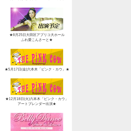
★8月25日大田区アプリコ大ホール
ふれ愛こんさーと★
★5月17日(金)六本木「ピンク・カウ」★
★12月18日(火)六本木「ピンク・カウ」
アートブレンダー出演★