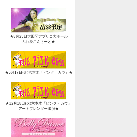
★8月25日大田区アプリコ大ホール
ふれ愛こんさーと★
★5月17日(金)六本木「ピンク・カウ」★
★12月18日(火)六本木「ピンク・カウ」
アートブレンダー出演★