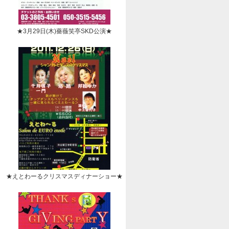
★3月29日(木)薔薇笑亭SKD公演★
★えとわーるクリスマスディナーショー★