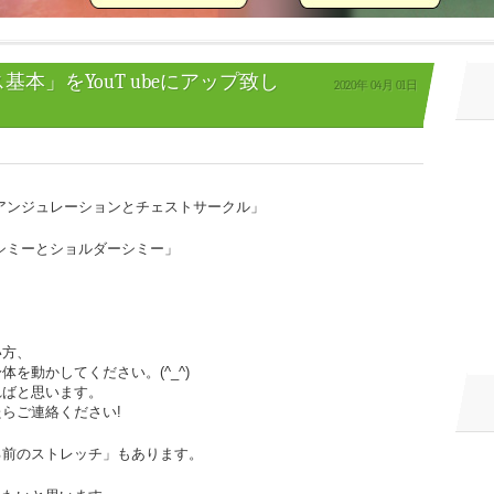
本」をYouT ubeにアップ致し
2020年
04月
01日
アンジュレーションとチェストサークル」
シミーとショルダーシミー」
い方、
を動かしてください。(^_^)
ればと思います。
らご連絡ください!
る前のストレッチ」もあります。