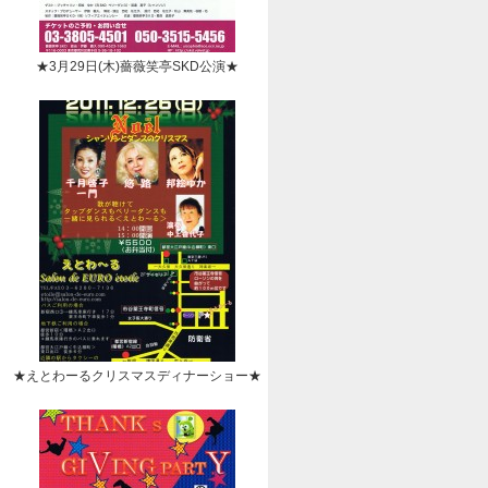
★3月29日(木)薔薇笑亭SKD公演★
★えとわーるクリスマスディナーショー★