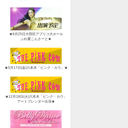
★8月25日大田区アプリコ大ホール
ふれ愛こんさーと★
★5月17日(金)六本木「ピンク・カウ」★
★12月18日(火)六本木「ピンク・カウ」
アートブレンダー出演★