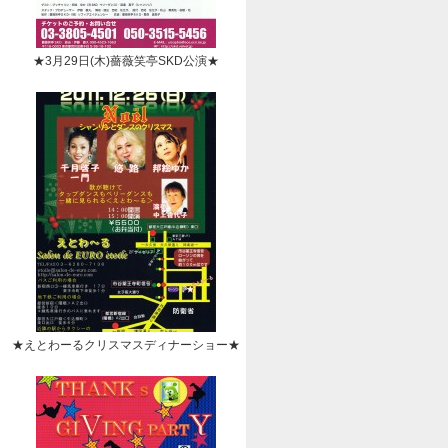
★3月29日(木)薔薇笑亭SKD公演★
★えとわーるクリスマスディナーショー★