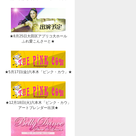
★8月25日大田区アプリコ大ホール
ふれ愛こんさーと★
★5月17日(金)六本木「ピンク・カウ」★
★12月18日(火)六本木「ピンク・カウ」
アートブレンダー出演★