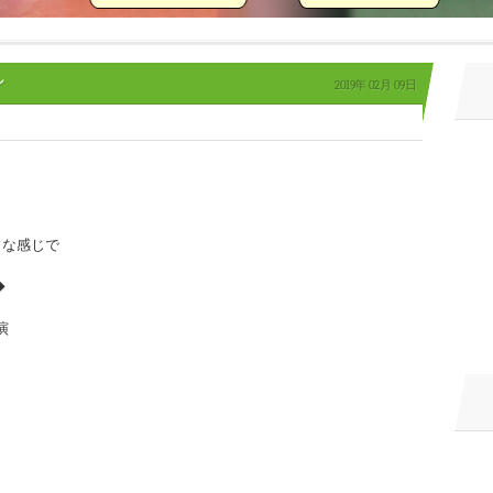
シ
2019年
02月
09日
トな感じで
◆
演