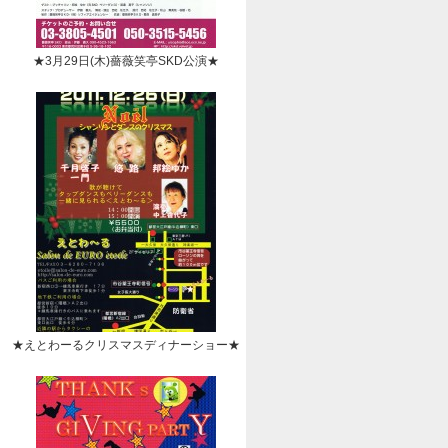
★3月29日(木)薔薇笑亭SKD公演★
★えとわーるクリスマスディナーショー★