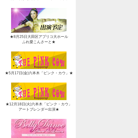
★8月25日大田区アプリコ大ホール
ふれ愛こんさーと★
★5月17日(金)六本木「ピンク・カウ」★
★12月18日(火)六本木「ピンク・カウ」
アートブレンダー出演★