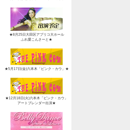
★8月25日大田区アプリコ大ホール
ふれ愛こんさーと★
★5月17日(金)六本木「ピンク・カウ」★
★12月18日(火)六本木「ピンク・カウ」
アートブレンダー出演★