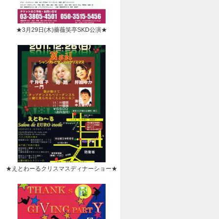
★3月29日(木)薔薇笑亭SKD公演★
★えとわーるクリスマスディナーショー★