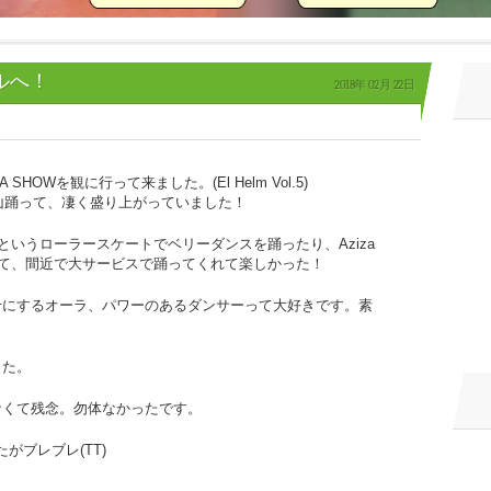
ルへ！
2018年
02月
22日
HOWを観に行って来ました。(El Helm Vol.5)
aが沢山踊って、凄く盛り上がっていました！
公開というローラースケートでベリーダンスを踊ったり、Aziza
りて来て、間近で大サービスで踊ってくれて楽しかった！
せにするオーラ、パワーのあるダンサーって大好きです。素
した。
なくて残念。勿体なかったです。
がブレブレ(TT)