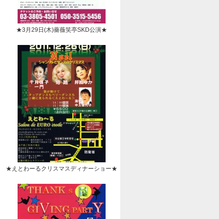
★3月29日(木)薔薇笑亭SKD公演★
★えとわーるクリスマスディナーショー★