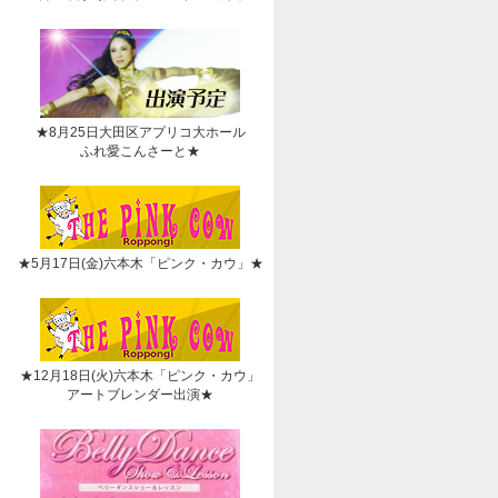
★8月25日大田区アプリコ大ホール
ふれ愛こんさーと★
★5月17日(金)六本木「ピンク・カウ」★
★12月18日(火)六本木「ピンク・カウ」
アートブレンダー出演★