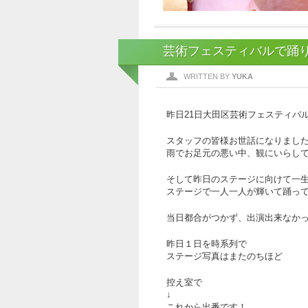
芸術フェスティバルで踊
WRITTEN BY
YUKA
昨日21日大田区芸術フェスティバ
スタッフの皆様お世話になりまし
雨でお足元の悪い中、観にいらし
そして昨日のステージに向けて一
ステージで一人一人が輝いて踊っ
当日都合がつかず、出演出来なか
昨日１日を時系列で
ステージ写真はまたのちほど
控え室で
↓
これから出番です！