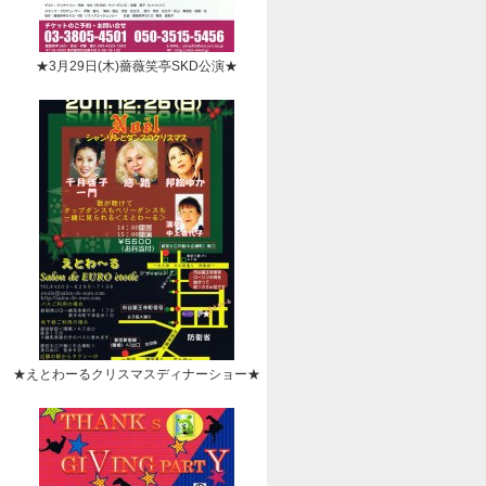
★3月29日(木)薔薇笑亭SKD公演★
★えとわーるクリスマスディナーショー★