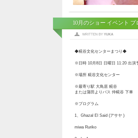
10月のショー イベント 
WRITTEN BY
YUKA
◆糀谷文化センターまつり◆
※日時 10月8日 日曜日 11:20 出
※場所 糀谷文化センター
※最寄り駅 大鳥居 糀谷
または蒲田よりバス 仲糀谷 下車
※プログラム
1、Ghazal El Said (アサヤ )
miwa Ruriko