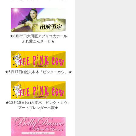
★8月25日大田区アプリコ大ホール
ふれ愛こんさーと★
★5月17日(金)六本木「ピンク・カウ」★
★12月18日(火)六本木「ピンク・カウ」
アートブレンダー出演★