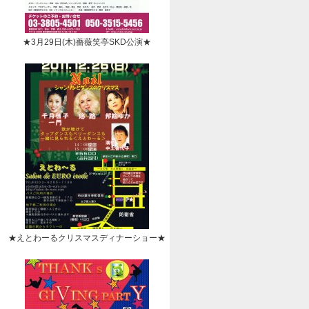
★3月29日(木)薔薇笑亭SKD公演★
★えとわーるクリスマスディナーショー★