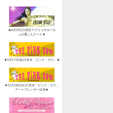
★8月25日大田区アプリコ大ホール
ふれ愛こんさーと★
★5月17日(金)六本木「ピンク・カウ」★
★12月18日(火)六本木「ピンク・カウ」
アートブレンダー出演★