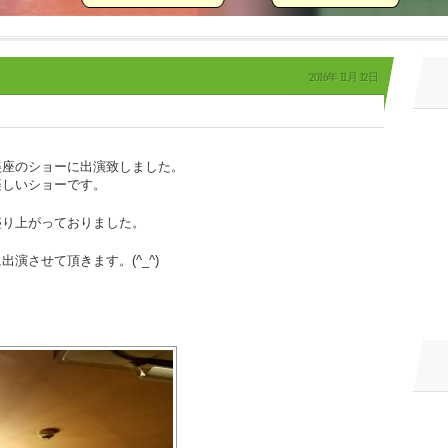
2016年
11月
12日
美座のショーに出演致しました。
楽しいショーです。
盛り上がっておりました。
演させて頂きます。(^_^)