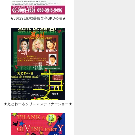
★3月29日(木)薔薇笑亭SKD公演★
★えとわーるクリスマスディナーショー★