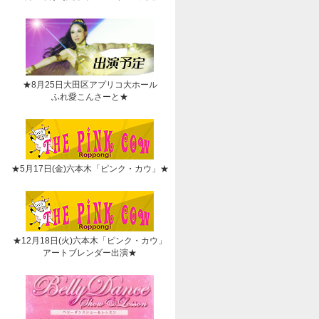
★8月25日大田区アプリコ大ホール
ふれ愛こんさーと★
★5月17日(金)六本木「ピンク・カウ」★
★12月18日(火)六本木「ピンク・カウ」
アートブレンダー出演★