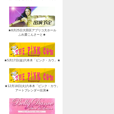
★8月25日大田区アプリコ大ホール
ふれ愛こんさーと★
★5月17日(金)六本木「ピンク・カウ」★
★12月18日(火)六本木「ピンク・カウ」
アートブレンダー出演★