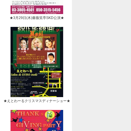
★3月29日(木)薔薇笑亭SKD公演★
★えとわーるクリスマスディナーショー★