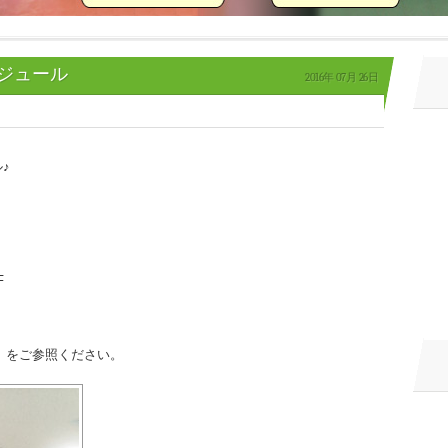
ジュール
2016年
07月
26日
♪
F
！
」をご参照ください。